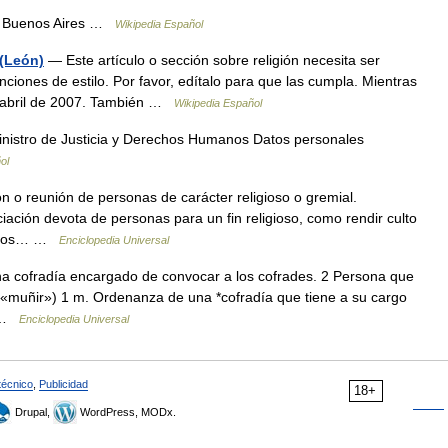
 Buenos Aires …
Wikipedia Español
 (León)
— Este artículo o sección sobre religión necesita ser
ciones de estilo. Por favor, edítalo para que las cumpla. Mientras
de abril de 2007. También …
Wikipedia Español
inistro de Justicia y Derechos Humanos Datos personales
ol
 o reunión de personas de carácter religioso o gremial.
ación devota de personas para un fin religioso, como rendir culto
vicios… …
Enciclopedia Universal
 cofradía encargado de convocar a los cofrades. 2 Persona que
de «muñir») 1 m. Ordenanza de una *cofradía que tiene a su cargo
s …
Enciclopedia Universal
técnico
,
Publicidad
18+
Drupal,
WordPress, MODx.