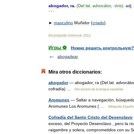
abogador
,
ra
.
(
Del
lat
.
advocātor
, -
ōris
).
adj
.
* * *
►
masculino
Muñidor
(
criado
).
Enciclopedia
Universal
.
2012
.
Игры ⚽
Нужно решить контрольную?
abogadear
Mira otros diccionarios:
abogador
— abogador, ra (Del lat. advocātor,
cofradía) …
Diccionario de la lengua española
Aromunes
— Saltar a navegación, búsqueda L
Aromunes Los Aromunes ( …
Wikipedia Españo
Cofradía del Santo Cristo del Desenclavo
exceso, del Proyecto Desenclavo , pero la re
raigambre y solera, comprometidos con su