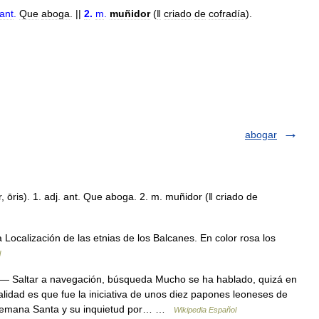
ant
.
Que
aboga
. ||
2
.
m
.
muñidor
(
ǁ
criado
de
cofradía
).
abogar
 ōris). 1. adj. ant. Que aboga. 2. m. muñidor (ǁ criado de
ocalización de las etnias de los Balcanes. En color rosa los
l
— Saltar a navegación, búsqueda Mucho se ha hablado, quizá en
alidad es que fue la iniciativa de unos diez papones leoneses de
 Semana Santa y su inquietud por… …
Wikipedia Español