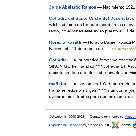
Jorge Abelardo Ramos
— Nacimiento 1921
Cofradía del Santo Cristo del Desenclavo
wikificado con un formato acorde a las conven
tanto, no elimines este aviso puesto el 11 
Horacio Rosatti
— Horacio Daniel Rosatti M
Nacimiento 11 de agosto de …
Wikipedia Españ
Cofradía
— ► sustantivo femenino Asociación
SINÓNIMO hermandad * * * cofradía 1 f. Asoci
a cierto santo o atender determinados ser
muñidor
— ► sustantivo 1 Ordenanza de una
trama enredos o intrigas. * * * muñidor, a (
avisar a los cofrades para que asistan a la
© Academic, 2000-2026
Contacte con nosotros:
Apoyo 
Exportación Diccionarios
, creado en PHP,
Joomla,