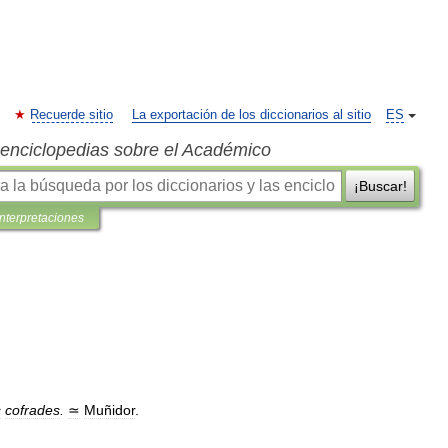
Recuerde sitio
La exportación de los diccionarios al sitio
ES
s enciclopedias sobre el Académico
¡Buscar!
interpretaciones
s
cofrades
.
≃
Muñidor
.